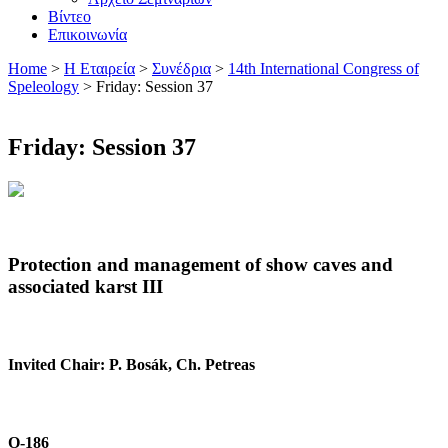
Βίντεο
Επικοινωνία
Home
>
H Εταιρεία
>
Συνέδρια
>
14th International Congress of
Speleology
>
Friday: Session 37
Friday: Session 37
Protection and management of show caves and
associated karst III
Invited Chair: P. Bosák, Ch. Petreas
O-186