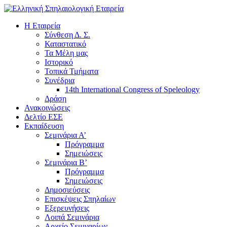
H Εταιρεία
Σύνθεση Δ. Σ.
Καταστατικό
Τα Μέλη μας
Ιστορικό
Τοπικά Τμήματα
Συνέδρια
14th International Congress of Speleology
Δράση
Ανακοινώσεις
Δελτίο ΕΣΕ
Εκπαίδευση
Σεμινάρια Α’
Πρόγραμμα
Σημειώσεις
Σεμινάρια Β’
Πρόγραμμα
Σημειώσεις
Δημοσιεύσεις
Επισκέψεις Σπηλαίων
Εξερευνήσεις
Λοιπά Σεμινάρια
Αρχείο Σεμιναρίων