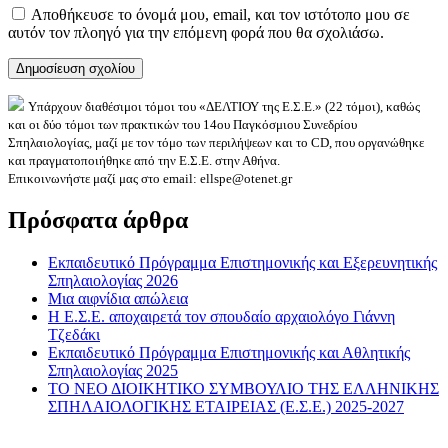
Αποθήκευσε το όνομά μου, email, και τον ιστότοπο μου σε
αυτόν τον πλοηγό για την επόμενη φορά που θα σχολιάσω.
Υπάρχουν διαθέσιμοι τόμοι του «ΔΕΛΤΙΟΥ της Ε.Σ.Ε.» (22 τόμοι), καθώς
και οι δύο τόμοι των πρακτικών του 14ου Παγκόσμιου Συνεδρίου
Σπηλαιολογίας, μαζί με τον τόμο των περιλήψεων και το CD, που οργανώθηκε
και πραγματοποιήθηκε από την Ε.Σ.Ε. στην Αθήνα.
Επικοινωνήστε μαζί μας στο email: ellspe@otenet.gr
Πρόσφατα άρθρα
Εκπαιδευτικό Πρόγραμμα Επιστημονικής και Εξερευνητικής
Σπηλαιολογίας 2026
Μια αιφνίδια απώλεια
Η Ε.Σ.Ε. αποχαιρετά τον σπουδαίο αρχαιολόγο Γιάννη
Τζεδάκι
Εκπαιδευτικό Πρόγραμμα Επιστημονικής και Αθλητικής
Σπηλαιολογίας 2025
ΤΟ ΝΕΟ ΔΙΟΙΚΗΤΙΚΟ ΣΥΜΒΟΥΛΙΟ ΤΗΣ ΕΛΛΗΝΙΚΗΣ
ΣΠΗΛΑΙΟΛΟΓΙΚΗΣ ΕΤΑΙΡΕΙΑΣ (Ε.Σ.Ε.) 2025-2027