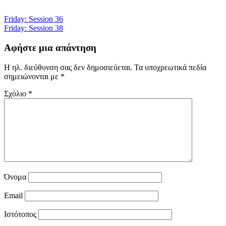
Πλοήγηση
Friday: Session 36
Friday: Session 38
άρθρων
Αφήστε μια απάντηση
Η ηλ. διεύθυνση σας δεν δημοσιεύεται.
Τα υποχρεωτικά πεδία
σημειώνονται με
*
Σχόλιο
*
Όνομα
Email
Ιστότοπος