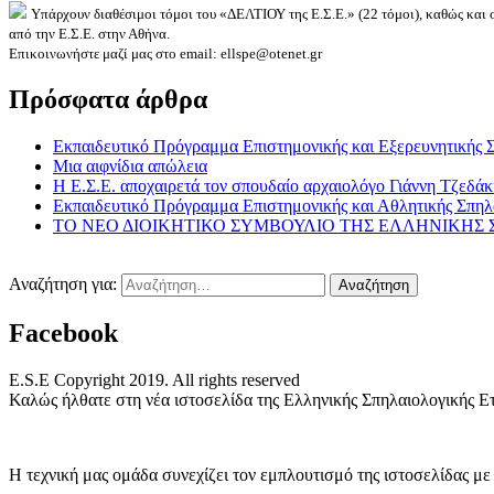
Υπάρχουν διαθέσιμοι τόμοι του «ΔΕΛΤΙΟΥ της Ε.Σ.Ε.» (22 τόμοι), καθώς και
από την Ε.Σ.Ε. στην Αθήνα.
Επικοινωνήστε μαζί μας στο email: ellspe@otenet.gr
Πρόσφατα άρθρα
Εκπαιδευτικό Πρόγραμμα Επιστημονικής και Εξερευνητικής 
Μια αιφνίδια απώλεια
Η Ε.Σ.Ε. αποχαιρετά τον σπουδαίο αρχαιολόγο Γιάννη Τζεδάκ
Εκπαιδευτικό Πρόγραμμα Επιστημονικής και Αθλητικής Σπηλ
ΤΟ ΝΕΟ ΔΙΟΙΚΗΤΙΚΟ ΣΥΜΒΟΥΛΙΟ ΤΗΣ ΕΛΛΗΝΙΚΗΣ ΣΠΗ
Αναζήτηση για:
Facebook
E.S.E Copyright 2019. All rights reserved
Καλώς ήλθατε στη νέα ιστοσελίδα της Ελληνικής Σπηλαιολογικής Ετ
Η τεχνική μας ομάδα συνεχίζει τον εμπλουτισμό της ιστοσελίδας με 