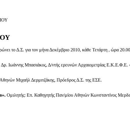
ΙΟΥ
ΙΟΥ
ει το Δ.Σ. για τον μήνα Δεκέμβριο 2010, κάθε Τετάρτη , ώρα 20.00΄
 Δρ. Ιωάννης Μπασιάκος, Δ/ντής ερευνών Αρχαιομετρίας Ε.Κ.Ε.Φ.Ε. 
Αθηνών Μιχαήλ Δερμιτζάκης, Πρόεδρος Δ.Σ. της ΕΣΕ.
υ».
Ομιλητής: Επ. Καθηγητής Παν/μίου Αθηνών Κωνσταντίνος Μερδενι