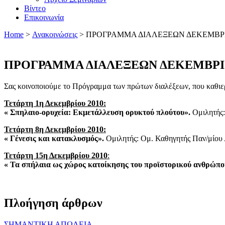
Βίντεο
Επικοινωνία
Home
>
Ανακοινώσεις
>
ΠΡΟΓΡΑΜΜΑ ΔΙΑΛΕΞΕΩΝ ΔΕΚΕΜΒΡ
ΠΡΟΓΡΑΜΜΑ ΔΙΑΛΕΞΕΩΝ ΔΕΚΕΜΒΡ
Σας κοινοποιούμε το Πρόγραμμα των πρώτων διαλέξεων, που καθιερών
Τετάρτη 1η Δεκεμβρίου 2010:
« Σπηλαιο-ορυχεία: Εκμετάλλευση ορυκτού πλούτου».
Ομιλητής:
Τετάρτη 8η Δεκεμβρίου 2010:
« Γένεσις και κατακλυσμός».
Ομιλητής: Ομ. Καθηγητής Παν/μίου 
Τετάρτη 15η Δεκεμβρίου 2010
:
« Τα σπήλαια ως χώρος κατοίκησης του προϊστορικού ανθρώπο
Πλοήγηση άρθρων
ΣΗΜΑΝΤΙΚΗ ΑΠΩΛΕΙΑ