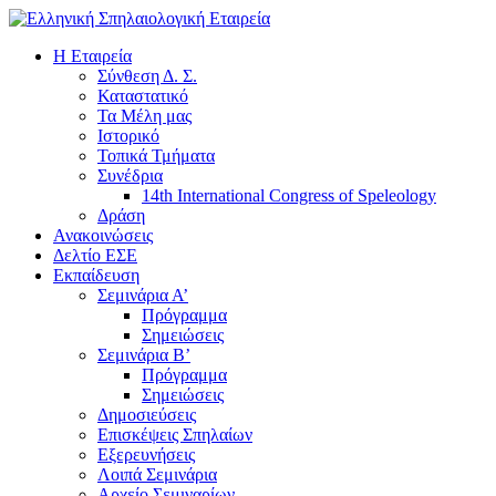
H Εταιρεία
Σύνθεση Δ. Σ.
Καταστατικό
Τα Μέλη μας
Ιστορικό
Τοπικά Τμήματα
Συνέδρια
14th International Congress of Speleology
Δράση
Ανακοινώσεις
Δελτίο ΕΣΕ
Εκπαίδευση
Σεμινάρια Α’
Πρόγραμμα
Σημειώσεις
Σεμινάρια Β’
Πρόγραμμα
Σημειώσεις
Δημοσιεύσεις
Επισκέψεις Σπηλαίων
Εξερευνήσεις
Λοιπά Σεμινάρια
Αρχείο Σεμιναρίων